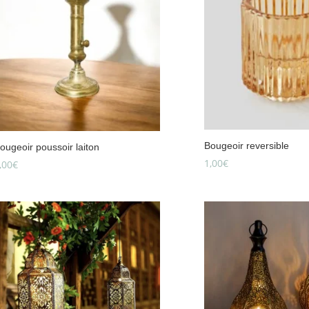
Bougeoir reversible
ougeoir poussoir laiton
1,00
€
,00
€