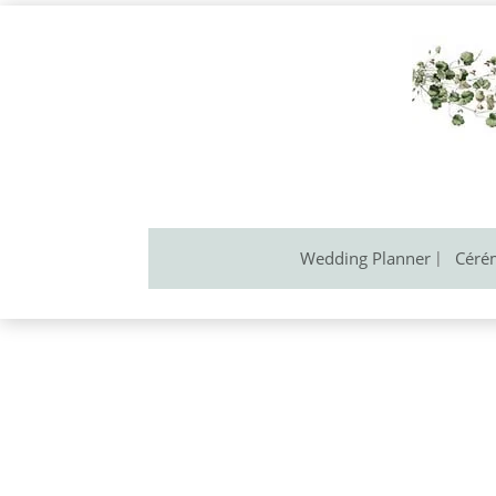
Wedding Planner
Céré