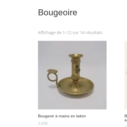
Bougeoire
Download Category Catalog
Affichage de 1–12 sur 14 résultats
Bougeoir à mains en laiton
B
a
3,00
€