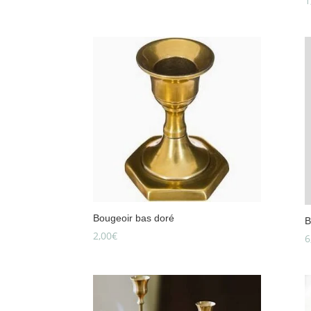
1
Bougeoir bas doré
B
2,00
€
6