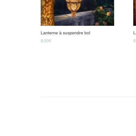
Lanterne à suspendre bol
L
8,00
€
8