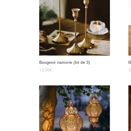
Bougeoir namorie (lot de 3)
B
12,00
€
3