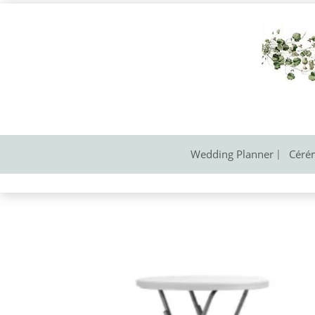
Wedding Planner
Céré