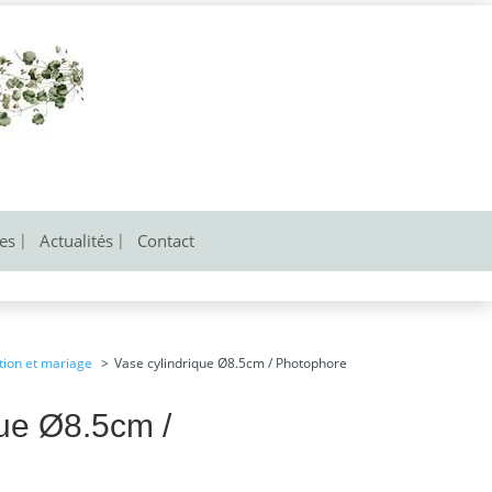
res
Actualités
Contact
tion et mariage
Vase cylindrique Ø8.5cm / Photophore
que Ø8.5cm /