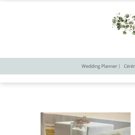
Wedding Planner
Céré