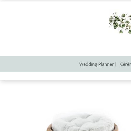
Wedding Planner
Céré