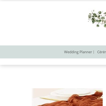
Wedding Planner
Céré