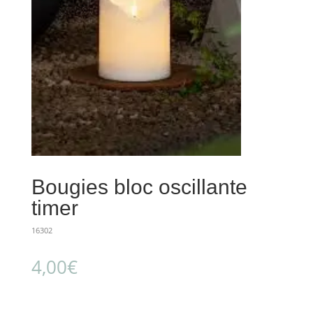
Bougies bloc oscillante
timer
16302
4,00
€