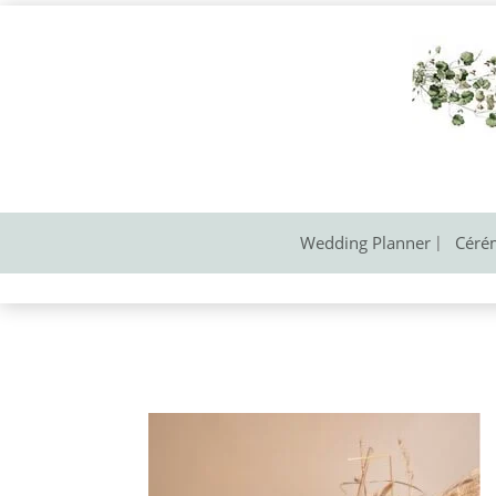
Wedding Planner
Céré